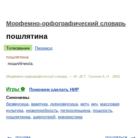
Морфемно-орфографический словарь
пошлятина
Толкование
Перевод
пошлятина
пошл/я́тин/а.
Морфемно-орфографический словарь. — М.: АСТ.
.
Тихонов А. Н.
.
2002
.
Игры ⚽
Поможем сделать НИР
Синонимы
:
безвкусица
,
вампука
,
дурновкусица
,
китч
,
кич
,
массовая
культура
,
низкопробность
,
петросянщина
,
пошлость
,
пошлятинка
,
ширпотреб
,
юмористика
пошляк
пошляться