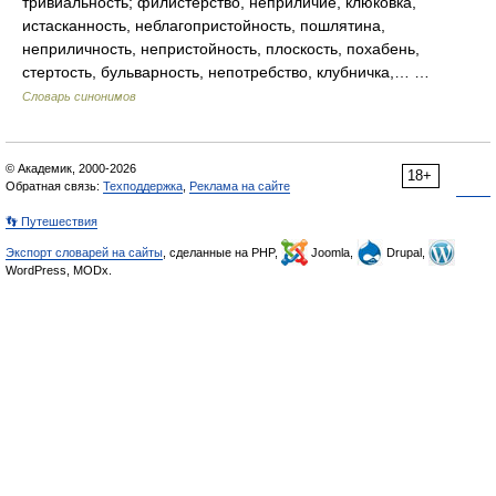
тривиальность; филистерство, неприличие, клюковка,
истасканность, неблагопристойность, пошлятина,
неприличность, непристойность, плоскость, похабень,
стертость, бульварность, непотребство, клубничка,… …
Словарь синонимов
© Академик, 2000-2026
18+
Обратная связь:
Техподдержка
,
Реклама на сайте
👣 Путешествия
Экспорт словарей на сайты
, сделанные на PHP,
Joomla,
Drupal,
WordPress, MODx.